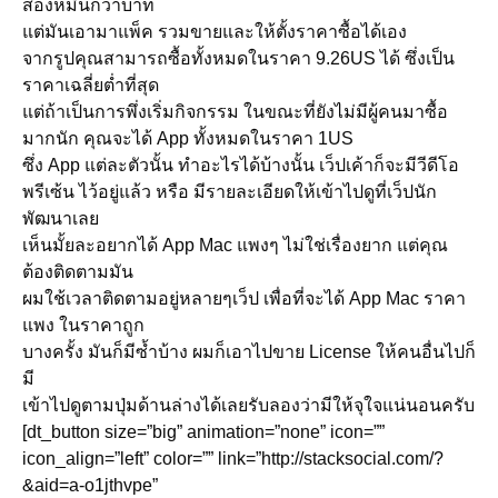
สองหมื่นกว่าบาท
แต่มันเอามาแพ็ค รวมขายและให้ตั้งราคาซื้อได้เอง
จากรูปคุณสามารถซื้อทั้งหมดในราคา 9.26US ได้ ซึ่งเป็น
ราคาเฉลี่ยต่ำที่สุด
แต่ถ้าเป็นการพึ่งเริ่มกิจกรรม ในขณะที่ยังไม่มีผู้คนมาซื้อ
มากนัก คุณจะได้ App ทั้งหมดในราคา 1US
ซึ่ง App แต่ละตัวนั้น ทำอะไรได้บ้างนั้น เว็ปเค้าก็จะมีวีดีโอ
พรีเซ้น ไว้อยู่แล้ว หรือ มีรายละเอียดให้เข้าไปดูที่เว็ปนัก
พัฒนาเลย
เห็นมั้ยละอยากได้ App Mac แพงๆ ไม่ใช่เรื่องยาก แต่คุณ
ต้องติดตามมัน
ผมใช้เวลาติดตามอยู่หลายๆเว็ป เพื่อที่จะได้ App Mac ราคา
แพง ในราคาถูก
บางครั้ง มันก็มีซ้ำบ้าง ผมก็เอาไปขาย License ให้คนอื่นไปก็
มี
เข้าไปดูตามปุ่มด้านล่างได้เลยรับลองว่ามีให้จุใจแน่นอนครับ
[dt_button size=”big” animation=”none” icon=””
icon_align=”left” color=”” link=”http://stacksocial.com/?
&aid=a-o1jthvpe”