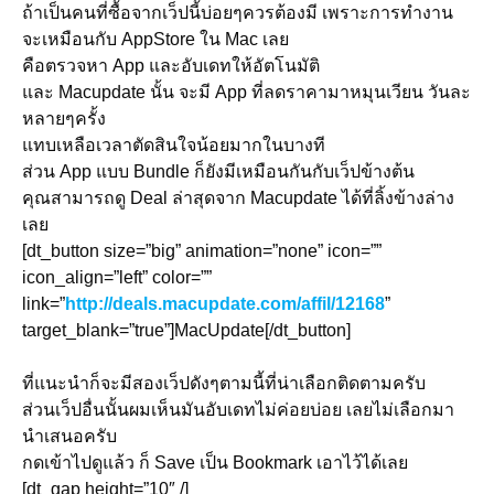
ถ้าเป็นคนที่ซื้อจากเว็ปนี้บ่อยๆควรต้องมี เพราะการทำงาน
จะเหมือนกับ AppStore ใน Mac เลย
คือตรวจหา App และอับเดทให้อัตโนมัติ
และ Macupdate นั้น จะมี App ที่ลดราคามาหมุนเวียน วันละ
หลายๆครั้ง
แทบเหลือเวลาตัดสินใจน้อยมากในบางที
ส่วน App แบบ Bundle ก็ยังมีเหมือนกันกับเว็ปข้างต้น
คุณสามารถดู Deal ล่าสุดจาก Macupdate ได้ที่ลิ้งข้างล่าง
เลย
[dt_button size=”big” animation=”none” icon=””
icon_align=”left” color=””
link=”
http://deals.macupdate.com/affil/12168
”
target_blank=”true”]MacUpdate[/dt_button]
ที่แนะนำก็จะมีสองเว็ปดังๆตามนี้ที่น่าเลือกติดตามครับ
ส่วนเว็ปอื่นนั้นผมเห็นมันอับเดทไม่ค่อยบ่อย เลยไม่เลือกมา
นำเสนอครับ
กดเข้าไปดูแล้ว ก็ Save เป็น Bookmark เอาไว้ได้เลย
[dt_gap height=”10″ /]