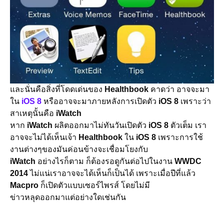
และนั่นคือสิ่งที่โดดเด่นของ
Healthbook
คาดว่า อาจจะมา
ใน
iOS 8
หรืออาจจะมาภายหลังการเปิดตัว
iOS 8
เพราะว่า
สาเหตุนั้นคือ
iWatch
หาก
iWatch
ผลิตออกมาไม่ทันวันเปิดตัว
iOS 8
ตัวเต็ม เรา
อาจจะไม่ได้เห็นเจ้า
Healthbook
ใน
iOS 8
เพราะการใช้
งานต่างๆของมันค่อนข้างจะเชื่อมโยงกับ
iWatch
อย่างไรก็ตาม ก็ต้องรอดูกันต่อไปในงาน
WWDC
2014
ไม่แน่เราอาจจะได้เห็นก็เป็นได้ เพราะเมื่อปีที่แล้ว
Macpro
ก็เปิดตัวแบบเซอร์ไพรส์ โดยไม่มี
ข่าวหลุดออกมาแต่อย่างใดเช่นกัน