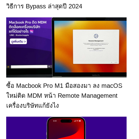
วิธีการ Bypass ล่าสุดปี 2024
ซื้อ Macbook Pro M1 มือสองมา ลง macOS
ใหม่ติด MDM หน้า Remote Management
เครื่องบริษัทแก้ยังไง