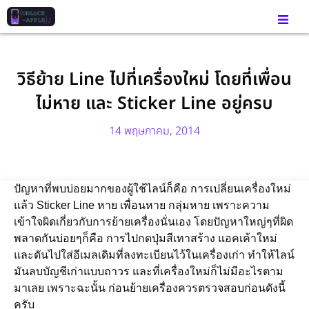
วิธีย้าย Line ไปที่เครื่องใหม่ โดยที่เพื่อน
ไม่หาย และ Sticker Line อยู่ครบ
14 พฤษภาคม, 2014
ปัญหาที่พบบ่อยมากของผู้ใช้ไลน์ก็คือ การเปลี่ยนเครื่องใหม่
แล้ว Sticker Line หาย เพื่อนหาย กลุ่มหาย เพราะความ
เข้าใจผิดเกี่ยวกับการย้ายเครื่องนั่นเอง โดยปัญหาใหญ่ๆที่ผิด
พลาดกันบ่อยๆก็คือ การไปกดปุ่มสีเทาสร้าง แอคเค้าใหม่
และดันไปใส่อีเมลเดิมที่ลงทะเบียนไว้ในเครื่องเก่า ทำให้ไลน์
มันลบบัญชีเก่าแบบถาวร และที่เครื่องใหม่ก็ไม่มีอะไรตาม
มาเลย เพราะฉะนั้น ก่อนย้ายเครื่องควรตรวจสอบก่อนดังนี้
ครับ