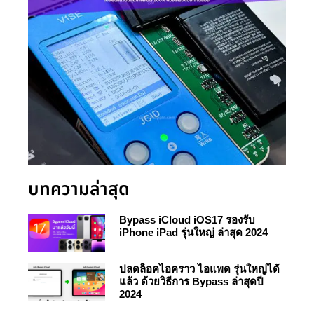
บทความล่าสุด
Bypass iCloud iOS17 รองรับ
iPhone iPad รุ่นใหญ่ ล่าสุด 2024
ปลดล็อคไอคราว ไอแพด รุ่นใหญ่ได้
แล้ว ด้วยวิธีการ Bypass ล่าสุดปี
2024